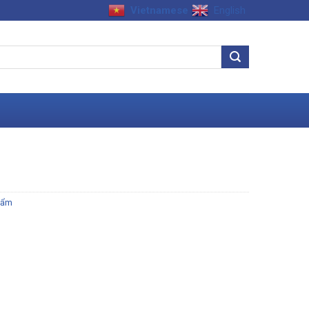
Vietnamese
English
hẩm