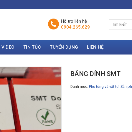
Hỗ trợ liên hệ
0904.265.629
VIDEO
TIN TỨC
TUYỂN DỤNG
LIÊN HỆ
BĂNG DÍNH SMT
Danh mục:
Phụ tùng và vật tư
,
Sản p