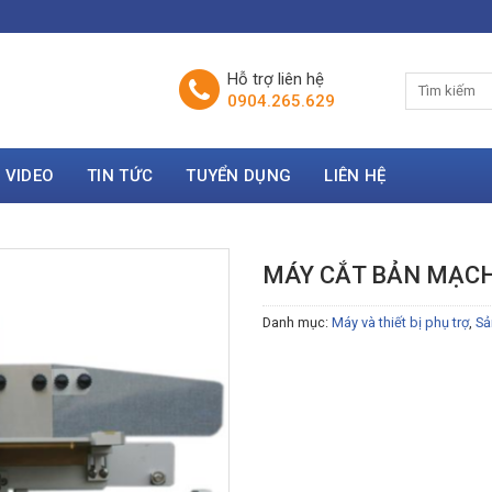
Hỗ trợ liên hệ
0904.265.629
VIDEO
TIN TỨC
TUYỂN DỤNG
LIÊN HỆ
MÁY CẮT BẢN MẠC
Danh mục:
Máy và thiết bị phụ trợ
,
Sả