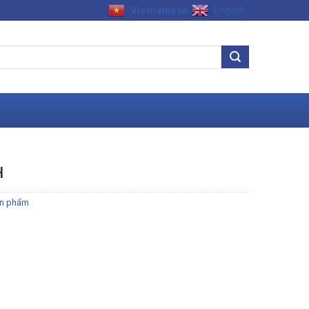
Vietnamese
English
H
n phẩm